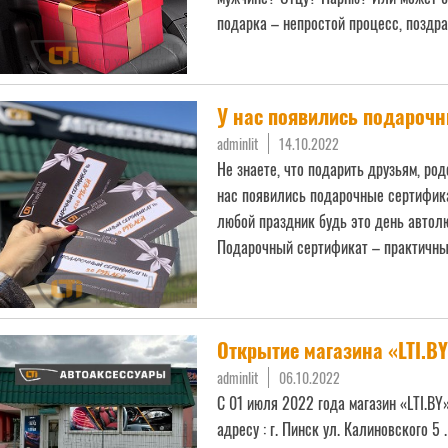
подарка – непростой процесс, поздр
У нас появились подароч
adminlit
14.10.2022
Не знаете, что подарить друзьям, ро
нас появились подарочные сертифик
любой праздник будь это день автол
Подарочный сертификат – практичны
далее
Открытие магазина «LTI.BY
adminlit
06.10.2022
С 01 июля 2022 года магазин «LTI.BY
адресу : г. Пинск ул. Калиновского 