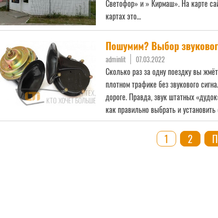
Светофор» и » Кирмаш». На карте са
картах это…
Читать далее
Пошумим? Выбор звуковог
adminlit
07.03.2022
Сколько раз за одну поездку вы жмёт
плотном трафике без звукового сигн
дороге. Правда, звук штатных «дудок
как правильно выбрать и установить
Пагинация
1
2
П
записей