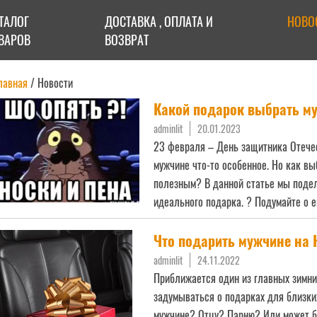
ТАЛОГ
ДОСТАВКА , ОПЛАТА И
НОВО
ВАРОВ
ВОЗВРАТ
лавная
/ Новости
Какой подарок выбрать м
adminlit
20.01.2023
23 февраля – День защитника Отечес
мужчине что-то особенное. Но как вы
полезным? В данной статье мы поде
идеального подарка. ? Подумайте о е
Что подарить мужчине на
adminlit
24.11.2022
Приближается один из главных зимни
задумываться о подарках для близки
мужчине? Отцу? Парню? Или может бы