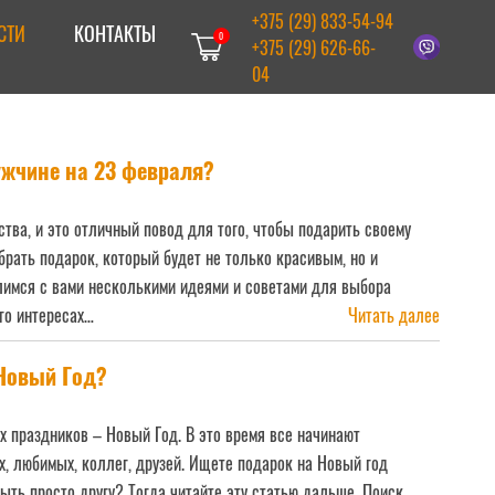
+375 (29) 833-54-94
СТИ
КОНТАКТЫ
0
+375 (29) 626-66-
04
ужчине на 23 февраля?
тва, и это отличный повод для того, чтобы подарить своему
брать подарок, который будет не только красивым, но и
лимся с вами несколькими идеями и советами для выбора
го интересах…
Читать далее
Читать далее
 Новый Год?
х праздников – Новый Год. В это время все начинают
х, любимых, коллег, друзей. Ищете подарок на Новый год
ть просто другу? Тогда читайте эту статью дальше. Поиск