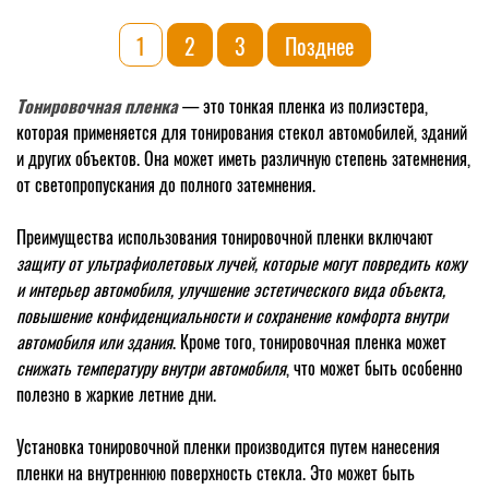
MTF
3%
1
2
3
Позднее
(
0.75
Тонировочная пленка
— это тонкая пленка из полиэстера,
м.*3.0
которая применяется для тонирования стекол автомобилей, зданий
м.)
и других объектов. Она может иметь различную степень затемнения,
от светопропускания до полного затемнения.
Преимущества использования тонировочной пленки включают
защиту от ультрафиолетовых лучей, которые могут повредить кожу
и интерьер автомобиля, улучшение эстетического вида объекта,
повышение конфиденциальности и сохранение комфорта внутри
автомобиля или здания
. Кроме того, тонировочная пленка может
снижать температуру внутри автомобиля
, что может быть особенно
полезно в жаркие летние дни.
Установка тонировочной пленки производится путем нанесения
пленки на внутреннюю поверхность стекла. Это может быть