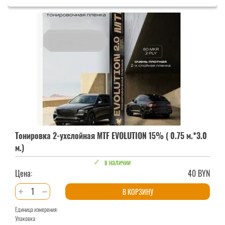
2-
ухслойная
MTF
EVOLUTION
15%
(
0.5
м.*3.0
м.)
Тонировка 2-ухслойная MTF EVOLUTION 15% ( 0.75 м.*3.0
м.)
в наличии
Цена:
40 BYN
Количество
В КОРЗИНУ
товара
Единица измерения:
Тонировка
Упаковка: