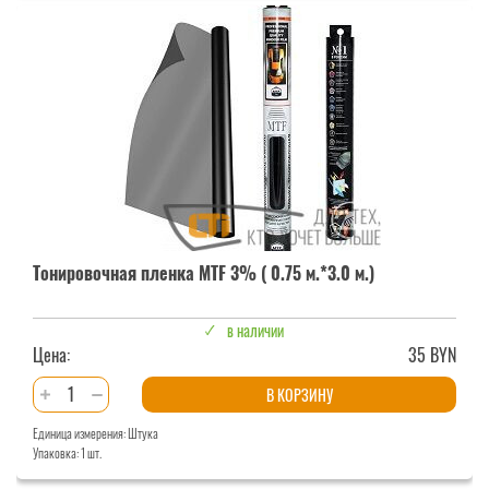
MTF
3%
Тонировочная пленка MTF 3% ( 0.75 м.*3.0 м.)
в наличии
Цена:
35 BYN
Количество
В КОРЗИНУ
товара
Единица измерения: Штука
Тонировочная
Упаковка: 1 шт.
пленка