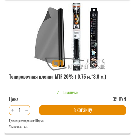
MTF
20%
Тонировочная пленка MTF 20% ( 0.75 м.*3.0 м.)
в наличии
Цена:
35 BYN
Количество
В КОРЗИНУ
товара
Единица измерения: Штука
Тонировочная
Упаковка: 1 шт.
пленка