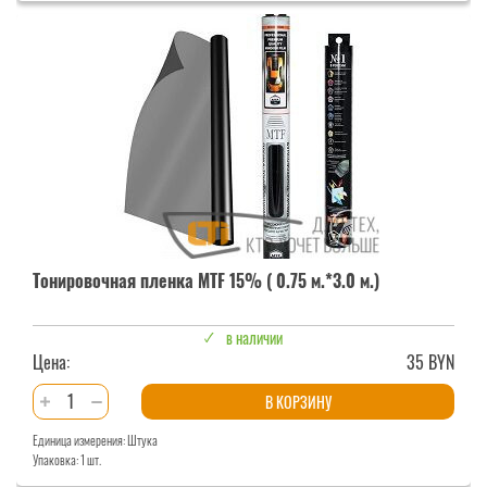
MTF
15%
Тонировочная пленка MTF 15% ( 0.75 м.*3.0 м.)
в наличии
Цена:
35 BYN
Количество
В КОРЗИНУ
товара
Единица измерения: Штука
Тонировочная
Упаковка: 1 шт.
пленка