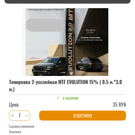
Тонировка 2-ухслойная MTF EVOLUTION 15% ( 0.5 м.*3.0
м.)
в наличии
Цена:
35 BYN
Количество
В КОРЗИНУ
товара
Единица измерения:
Тонировка
Упаковка: