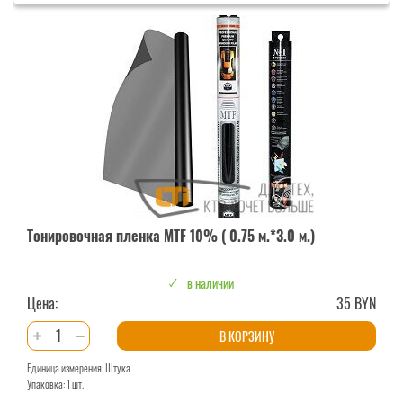
MTF
10%
Тонировочная пленка MTF 10% ( 0.75 м.*3.0 м.)
в наличии
Цена:
35 BYN
Количество
В КОРЗИНУ
товара
Единица измерения: Штука
Тонировочная
Упаковка: 1 шт.
пленка