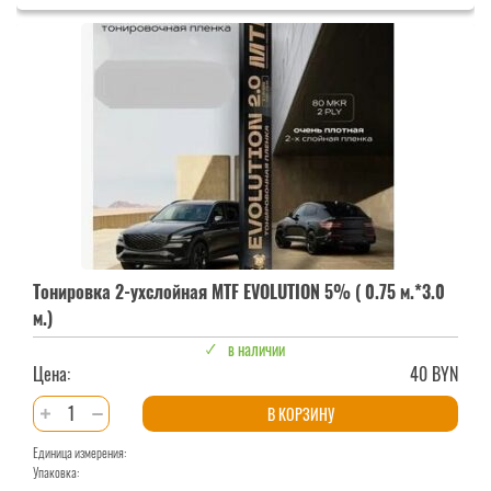
ухслойная
MTF
EVOLUTION
5%
(
0.5
м.*3.0
м.)
Тонировка 2-ухслойная MTF EVOLUTION 5% ( 0.75 м.*3.0
м.)
в наличии
Цена:
40 BYN
Количество
В КОРЗИНУ
товара
Единица измерения:
Тонировка
Упаковка:
2-