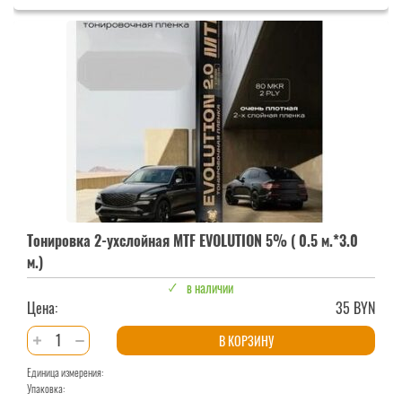
2-
ухслойная
MTF
EVOLUTION
15%
(
0.75
м.*3.0
м.)
Тонировка 2-ухслойная MTF EVOLUTION 5% ( 0.5 м.*3.0
м.)
в наличии
Цена:
35 BYN
Количество
В КОРЗИНУ
товара
Единица измерения:
Тонировка
Упаковка:
2-