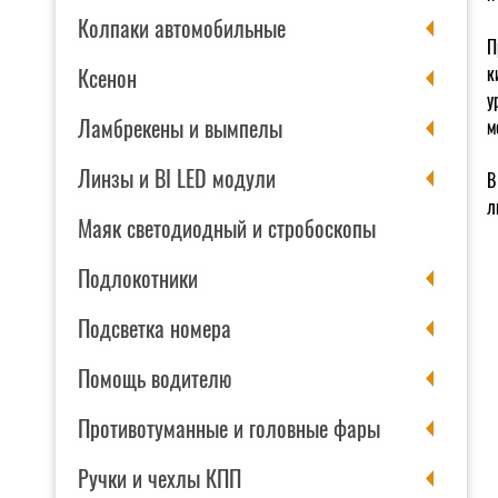
Колпаки автомобильные
П
к
Ксенон
у
Ламбрекены и вымпелы
м
Линзы и BI LED модули
В
л
Маяк светодиодный и стробоскопы
Подлокотники
Подсветка номера
Помощь водителю
Противотуманные и головные фары
Ручки и чехлы КПП