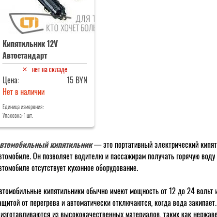
Кипятильник 12V
Автостандарт
нет на складе
Цена:
15 BYN
Нет в наличии
Единица измерения:
Упаковка: 1 шт.
втомобильный кипятильник
— это портативный электрический кипяти
втомобиле. Он позволяет водителю и пассажирам получать горячую воду д
втомобиле отсутствует кухонное оборудование.
втомобильные кипятильники обычно имеют мощность от 12 до 24 вольт 
ащитой от перегрева и автоматически отключаются, когда вода закипает.
 изготавливаются из высококачественных материалов, таких как нержав