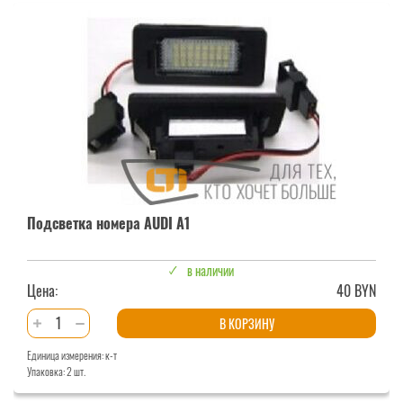
Подсветка номера AUDI A1
в наличии
Цена:
40 BYN
Количество
В КОРЗИНУ
товара
Единица измерения: к-т
Подсветка
Упаковка: 2 шт.
номера