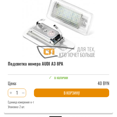
AUDI
A3
8L
Подсветка номера AUDI A3 8PA
в наличии
Цена:
40 BYN
Количество
В КОРЗИНУ
товара
Единица измерения: к-т
Подсветка
Упаковка: 2 шт.
номера
AUDI