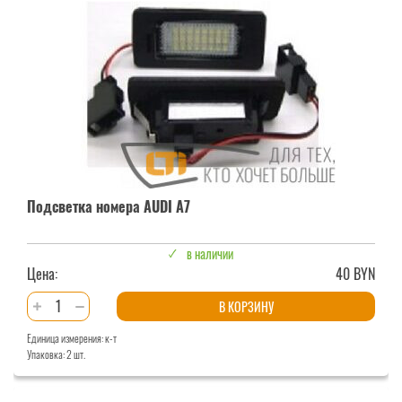
A6
С6
Подсветка номера AUDI A7
в наличии
Цена:
40 BYN
Количество
В КОРЗИНУ
товара
Единица измерения: к-т
Подсветка
Упаковка: 2 шт.
номера
AUDI