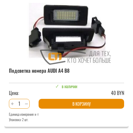
A4
B7
Подсветка номера AUDI A4 B8
в наличии
Цена:
40 BYN
Количество
В КОРЗИНУ
товара
Единица измерения: к-т
Подсветка
Упаковка: 2 шт.
номера
AUDI