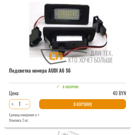
A5
S5
Подсветка номера AUDI A6 S6
в наличии
Цена:
40 BYN
Количество
В КОРЗИНУ
товара
Единица измерения: к-т
Подсветка
Упаковка: 2 шт.
номера
AUDI