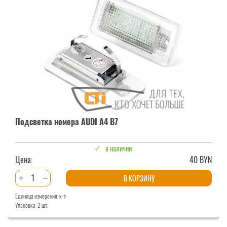
A4
B5
Подсветка номера AUDI A4 B7
в наличии
Цена:
40 BYN
Количество
В КОРЗИНУ
товара
Единица измерения: к-т
Подсветка
Упаковка: 2 шт.
номера
AUDI