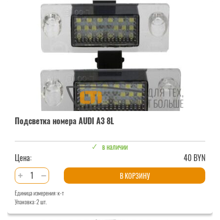
AUDI
A1
Подсветка номера AUDI A3 8L
в наличии
Цена:
40 BYN
Количество
В КОРЗИНУ
товара
Единица измерения: к-т
Подсветка
Упаковка: 2 шт.
номера