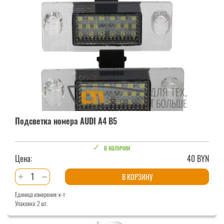
A3
8PA
Подсветка номера AUDI A4 B5
в наличии
Цена:
40 BYN
Количество
В КОРЗИНУ
товара
Единица измерения: к-т
Подсветка
Упаковка: 2 шт.
номера
AUDI