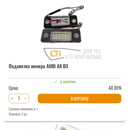
A7
Подсветка номера AUDI A8 D3
в наличии
Цена:
40 BYN
Количество
В КОРЗИНУ
товара
Единица измерения: к-т
Подсветка
Упаковка: 2 шт.
номера
AUDI