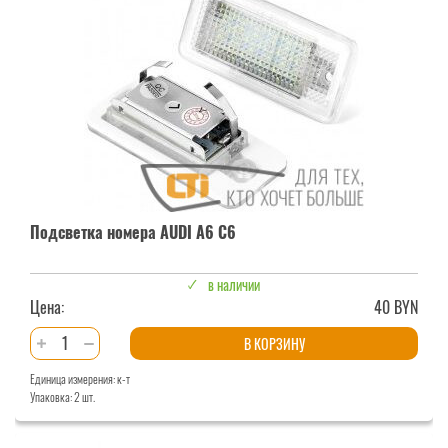
A6
S6
Подсветка номера AUDI A6 С6
в наличии
Цена:
40 BYN
Количество
В КОРЗИНУ
товара
Единица измерения: к-т
Подсветка
Упаковка: 2 шт.
номера
AUDI