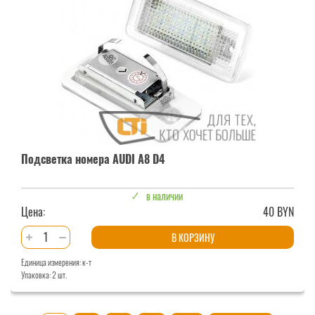
A8
D3
Подсветка номера AUDI A8 D4
в наличии
Цена:
40 BYN
Количество
В КОРЗИНУ
товара
Единица измерения: к-т
Подсветка
Упаковка: 2 шт.
номера
AUDI