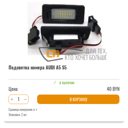
A4
B8
Подсветка номера AUDI A5 S5
в наличии
Цена:
40 BYN
Количество
В КОРЗИНУ
товара
Единица измерения: к-т
Подсветка
Упаковка: 2 шт.
номера
AUDI