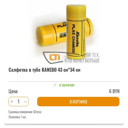
тубе
Garde
43
см*66
см
Салфетка в тубе KANEBO 43 см*34 см
в наличии
Цена:
6 BYN
Количество
В КОРЗИНУ
товара
Единица измерения: Штука
Салфетка
Упаковка: 1 шт.
в
тубе