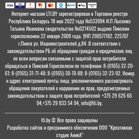
Интернет-магазин LTI.BY зарегистрирован в Торговом реестре
Республики Беларусь 18 мая 2022 года №533994 И.П Лысенко
Татьяна Ивановна свидетельство №0214502 выдано Пинским
горисполкомом 22 января 2009 года. УНП 290577182. 225707
г.Пинск ул. Машиностроителей д.84 .В соответствии с
законодательством РБ об обращении граждан и юридических лиц
по всем вопросам связанными с защитой прав потребителя
обращаться в Пинский Горисполком по телефонам: 8-(0165)-32-20-
61; 8-(0165)-31-71-48; 8-(0165)-30-70-88; 8-(0165)-32-23-92. Номер
и адрес электронной почты лица, уполномоченного рассматривать
обращения покупателей о нарушении их прав, предусмотренных
законодательством о защите прав потребителей: +375 29 626 66
04,+375 29 833 54 94, info@lti.by.
lti.by
© Все права защищены
Разработка сайтов и программного обеспечения ООО “Креативная
студия АникА”