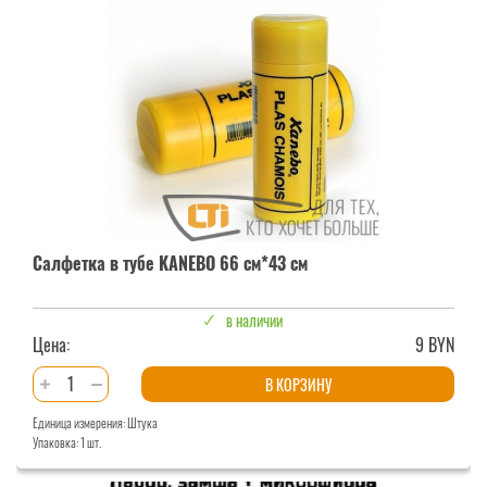
KANEBO
43
см*34
см
Салфетка в тубе KANEBO 66 см*43 см
в наличии
Цена:
9 BYN
Количество
В КОРЗИНУ
товара
Единица измерения: Штука
Салфетка
Упаковка: 1 шт.
в
тубе