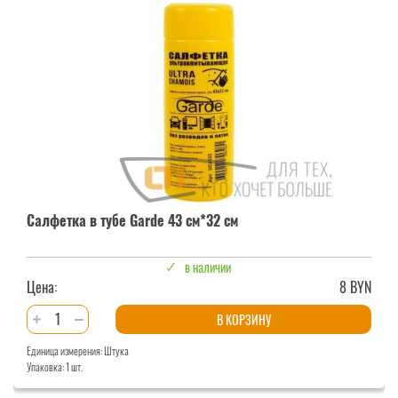
Салфетка в тубе Garde 43 см*32 см
в наличии
Цена:
8 BYN
Количество
В КОРЗИНУ
товара
Единица измерения: Штука
Салфетка
Упаковка: 1 шт.
в