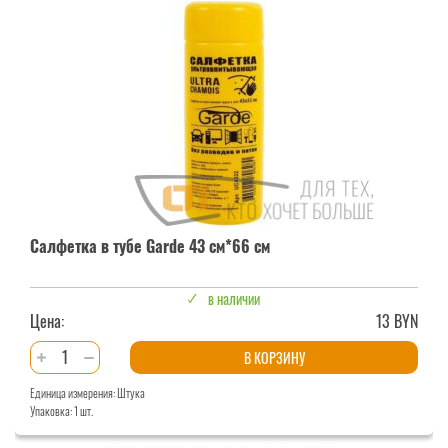
тубе
Garde
43
см*32
см
Салфетка в тубе Garde 43 см*66 см
в наличии
Цена:
13 BYN
Количество
В КОРЗИНУ
товара
Единица измерения: Штука
Салфетка
Упаковка: 1 шт.
в