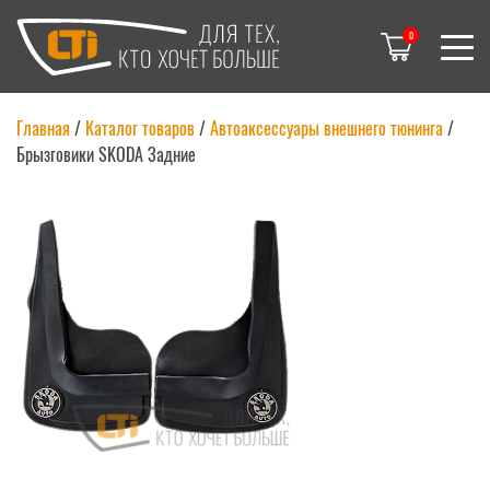
0
Главная
/
Каталог товаров
/
Автоаксессуары внешнего тюнинга
/
Брызговики SKODA Задние