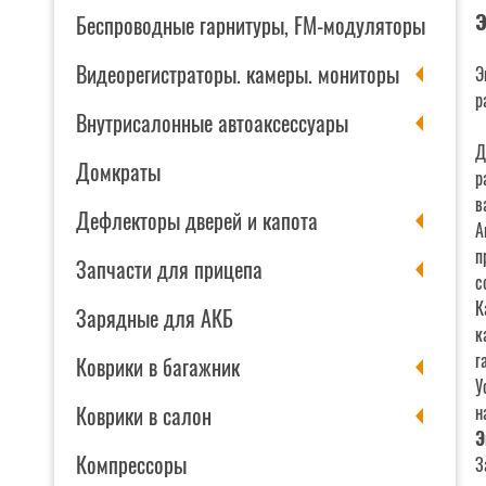
Э
Беспроводные гарнитуры, FM-модуляторы
Видеорегистраторы. камеры. мониторы
Э
р
Внутрисалонные автоаксессуары
Д
Домкраты
р
в
Дефлекторы дверей и капота
А
п
Запчасти для прицепа
с
К
Зарядные для АКБ
к
г
Коврики в багажник
У
Коврики в салон
н
Э
Компрессоры
З