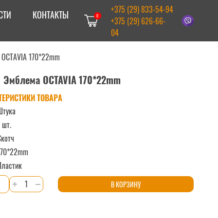
+375 (29) 833-54-94
СТИ
КОНТАКТЫ
0
+375 (29) 626-66-
04
 OCTAVIA 170*22mm
Эмблема OCTAVIA 170*22mm
ТЕРИСТИКИ ТОВАРА
Штука
 шт.
Скотч
170*22mm
Пластик
Количество
В КОРЗИНУ
товара
Эмблема
OCTAVIA