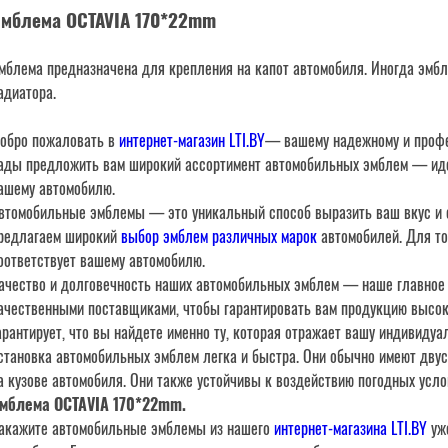
мблема OCTAVIA 170*22mm
мблема предназначена для крепления на капот автомобиля. Иногда эмбл
адиатора.
обро пожаловать в
интернет-магазин LTI.BY
— вашему надежному и профе
ады предложить вам широкий ассортимент автомобильных эмблем — иде
ашему автомобилю.
втомобильные эмблемы — это уникальный способ выразить ваш вкус и 
редлагаем широкий
выбор эмблем различных марок
автомобилей. Для то
оответствует вашему автомобилю.
ачество и долговечность наших автомобильных эмблем — наше главное
ачественными поставщиками, чтобы гарантировать вам продукцию высок
арантирует, что вы найдете именно ту, которая отражает вашу индивиду
становка автомобильных эмблем легка и быстра. Они обычно имеют двус
а кузове автомобиля. Они также устойчивы к воздействию погодных усло
мблема OCTAVIA 170*22mm.
акажите автомобильные эмблемы из нашего
интернет-магазина LTI.BY
уже