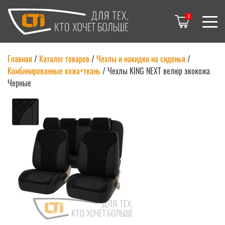
0
Главная
/
Каталог товаров
/
Чехлы и накидки на сиденья
/
Комбинированные кожа+ткань
/
Чехлы KING NEXT велюр экокожа
Черные