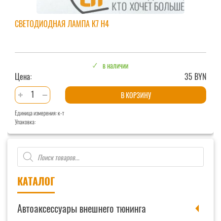
CВЕТОДИОДНАЯ ЛАМПА К7 H4
в наличии
Цена:
35 BYN
Количество
В КОРЗИНУ
товара
Единица измерения: к-т
Cветодиодная
Упаковка:
лампа
К7
Поиск
H4
товаров
КАТАЛОГ
Автоаксессуары внешнего тюнинга