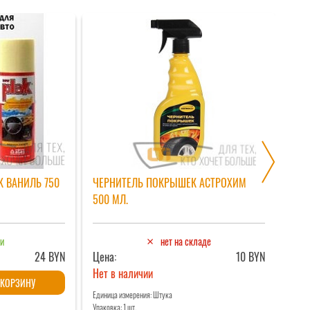
K ВАНИЛЬ 750
ЧЕРНИТЕЛЬ ПОКРЫШЕК АСТРОХИМ
ЩЕТ
500 МЛ.
ии
нет на складе
24 BYN
Цена:
10 BYN
Цен
Нет в наличии
Кол
 КОРЗИНУ
тов
Единица измерения: Штука
Упаковка: 1 шт.
Едини