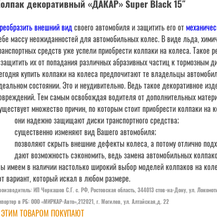
олпак декоративный «ДАКАР» Super Black 15″
реобразить внешний вид
своего автомобиля и защитить его от
механичес
ебе массу неожиданностей для автомобильных колес. В виде льда, хими
ранспортных средств уже успели приобрести колпаки на колеса. Такое р
 защитить их от попадания различных абразивных частиц к тормозным д
егодня купить колпаки на колеса предпочитают те владельцы автомобил
деальном состоянии. Это и неудивительно. Ведь такое декоративное из
овреждений. Тем самым освобождая водителя от дополнительных матери
уществует множество причин, по которым стоит приобрести колпаки на 
они надежно защищают диски транспортного средства;
существенно изменяют вид Вашего автомобиля;
позволяют скрыть внешние дефекты колеса, а потому отлично под
дают возможность сэкономить, ведь замена автомобильных колпако
ы имеем в наличии настолько широкий выбор моделей колпаков на колес
от вариант, который искал в любом размере.
роизводитель: ИП Черкашов С.Г. c. РФ, Ростовская область, 344013 стов-на-Дону, ул. Локомот
портер в РБ: ООО «МИРКАР-Авто»,212021, г. Могилев, ул. Алтайская,д. 22
 ЭТИМ ТОВАРОМ ПОКУПАЮТ