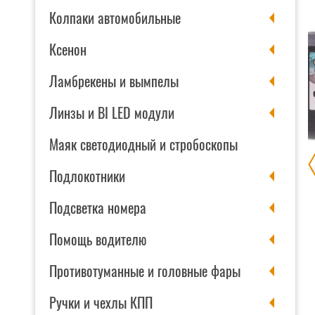
Колпаки автомобильные
Ксенон
Ламбрекены и вымпелы
Линзы и BI LED модули
Маяк светодиодный и стробоскопы
Подлокотники
ШЕК АСТРОХИМ
ЩЕТКА CITY UP CA-613
Подсветка номера
Помощь водителю
на складе
в наличии
10 BYN
Цена:
42 BYN
Противотуманные и головные фары
Количество
В КОРЗИНУ
Ручки и чехлы КПП
товара
Единица измерения: Штука