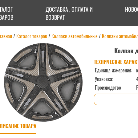
ТАЛОГ
ДОСТАВКА , ОПЛАТА И
НОВО
ВАРОВ
ВОЗВРАТ
лавная
/
Каталог товаров
/
Колпаки автомобильные
/
Колпаки автомобил
Колпак д
ТЕХНИЧЕСКИЕ ХАРАК
Единица измерения:
к
Упаковка:
Производство
ПИСАНИЕ ТОВАРА