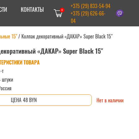
+375 (29) 833-54-94
СТИ
КОНТАКТЫ
0
+375 (29) 626-66-
04
ьные 15"
/
Колпак декоративный «ДАКАР» Super Black 15″
екоративный «ДАКАР» Super Black 15″
ТЕРИСТИКИ ТОВАРА
-т
4 штуки
Россия
48 BYN
Нет в наличии