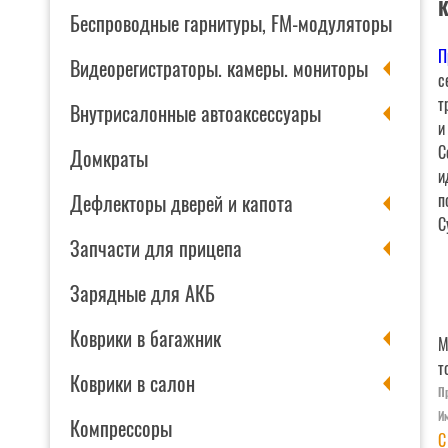
К
Беспроводные гарнитуры, FM-модуляторы
П
Видеорегистраторы. камеры. мониторы
с
т
Внутрисалонные автоаксессуары
и
С
Домкраты
и
Дефлекторы дверей и капота
п
С
Запчасти для прицепа
Зарядные для АКБ
Коврики в багажник
М
т
Коврики в салон
П
Им
Компрессоры
С