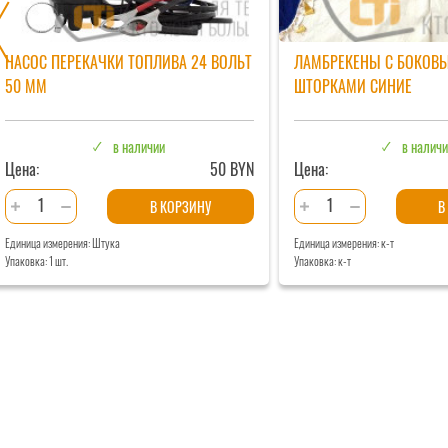
НАСОС ПЕРЕКАЧКИ ТОПЛИВА 24 ВОЛЬТ
ЛАМБРЕКЕНЫ С БОКОВ
50 ММ
ШТОРКАМИ СИНИЕ
в наличии
в налич
Цена:
50 BYN
Цена:
Количество
Количество
В КОРЗИНУ
В
товара
товара
Единица измерения: Штука
Единица измерения: к-т
Насос
Ламбрекены
Упаковка: 1 шт.
Упаковка: к-т
перекачки
с
топлива
боковыми
24
шторками
Вольт
Синие
50
мм