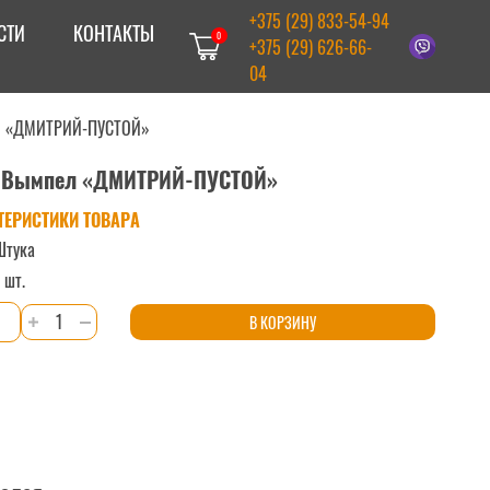
+375 (29) 833-54-94
СТИ
КОНТАКТЫ
0
+375 (29) 626-66-
04
л «ДМИТРИЙ-ПУСТОЙ»
Вымпел «ДМИТРИЙ-ПУСТОЙ»
ТЕРИСТИКИ ТОВАРА
Штука
 шт.
Количество
В КОРЗИНУ
товара
Вымпел
"ДМИТРИЙ-
ПУСТОЙ"