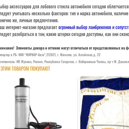
ыбор аксессуаров для лобового стекла автомобиля сегодня облегчается
ледует учитывать несколько факторов: тип и марка автомобиля, наличие 
онечно же, личные предпочтения.
аш интернет-магазин предлагает
огромный выбор ламбрекенов и сопутс
ледует разобраться в том, какие шторки сегодня доступны, как они ско
нимание! Элементы декора и оттенок могут отличаться от представленных на ф
портер в РБ: ООО “МИРКАР-Авто”,212021, г. Могилев, ул. Алтайская,д. 22
зготовитель: ИП Жукова, Россия, Республика Татарстан, г. Набережные Челны, пр-т М. Джалил
 ЭТИМ ТОВАРОМ ПОКУПАЮТ