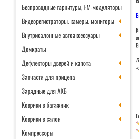
В
Беспроводные гарнитуры, FM-модуляторы
В
Видеорегистраторы. камеры. мониторы
К
Внутрисалонные автоаксессуары
и
В
Домкраты
П
Дефлекторы дверей и капота
«
Запчасти для прицепа
Зарядные для АКБ
Коврики в багажник
Е
Коврики в салон
Компрессоры