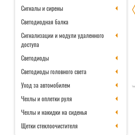
Сигналы и сирены
ОКОВЫМИ
ПОЛИРОЛЬ-ОЧИСТИТЕЛЬ ПАНЕЛИ DR.
Светодиодная балка
MARCUS
Сигнализации и модули удаленного
доступа
наличии
нет на складе
75 BYN
Цена:
18 BYN
Светодиоды
Нет в наличии
В КОРЗИНУ
Единица измерения: Штука
Светодиоды головного света
Упаковка: 1 шт.
Уход за автомобилем
Чехлы и оплетки руля
Чехлы и накидки на сиденья
Щетки стеклоочистителя