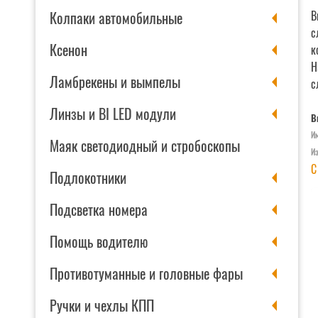
Колпаки автомобильные
В
с
Ксенон
к
Н
Ламбрекены и вымпелы
с
Линзы и BI LED модули
В
Им
Маяк светодиодный и стробоскопы
И
С
Подлокотники
Подсветка номера
Помощь водителю
Противотуманные и головные фары
Ручки и чехлы КПП