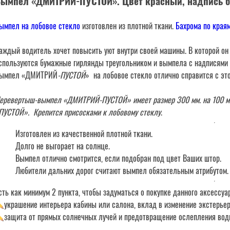
ымпел «ДМИТРИЙ-ПУСТОЙ». Цвет красный, надпись б
ымпел на лобовое стекло
изготовлен из плотной ткани.
Бахрома по краям
аждый водитель хочет повысить уют внутри своей машины. В которой он 
спользуются бумажные гирлянды треугольником и вымпела с надписями и
ымпел «ДМИТРИЙ
-ПУСТОЙ
» на лобовое стекло отлично справится с это
еревертыш-вымпел «ДМИТРИЙ-ПУСТОЙ» имеет размер 300 мм. на 100 мм
ПУСТОЙ». Крепится присосками к лобовому стеклу
.
Изготовлен из качественной плотной ткани.
Долго не выгорает на солнце.
Вымпел отлично смотрится, если подобран под цвет Ваших штор.
Любители дальних дорог считают вымпел обязательным атрибутом.
сть как минимум 2 пункта, чтобы задуматься о покупке данного аксессуа
украшение интерьера кабины или салона, вклад в изменение экстерье
защита от прямых солнечных лучей и предотвращение ослепления во