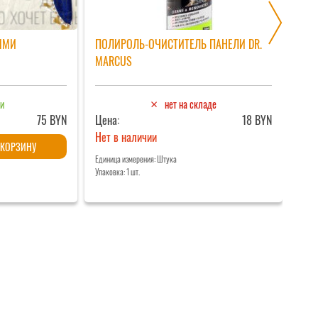
ЫМИ
ПОЛИРОЛЬ-ОЧИСТИТЕЛЬ ПАНЕЛИ DR.
НАС
MARCUS
50
ии
нет на складе
75 BYN
Цена:
18 BYN
Цен
Нет в наличии
Кол
 КОРЗИНУ
тов
Единица измерения: Штука
Упаковка: 1 шт.
Едини
Нас
Упако
пер
топ
24
Вол
50
мм