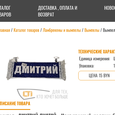
ТАЛОГ
ДОСТАВКА , ОПЛАТА И
НОВО
ВАРОВ
ВОЗВРАТ
лавная
/
Каталог товаров
/
Ламбрекены и вымпелы
/
Вымпелы
/
Вымпе
ТЕХНИЧЕСКИЕ ХАРАК
Единица измерения:
Упаковка:
1
15 BYN
ПИСАНИЕ ТОВАРА