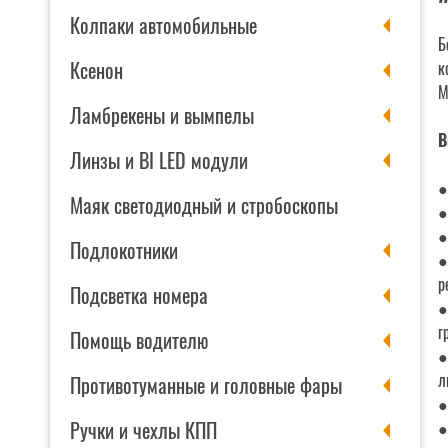
Колпаки автомобильные
Б
Ксенон
к
М
Ламбрекены и вымпелы
B
Линзы и BI LED модули
●
Маяк светодиодный и стробоскопы
●
●
Подлокотники
●
р
Подсветка номера
●
г
Помощь водителю
●
л
Противотуманные и головные фары
●
Ручки и чехлы КПП
●