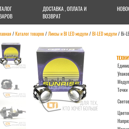
ТАЛОГ
ДОСТАВКА , ОПЛАТА И
НОВО
ВАРОВ
ВОЗВРАТ
лавная
/
Каталог товаров
/
Линзы и BI LED модули
/
BI-LED модули
/
Bi-L
ТЕХНИ
Едини
Упаков
Модул
Точки 
Светов
Цветов
Напря