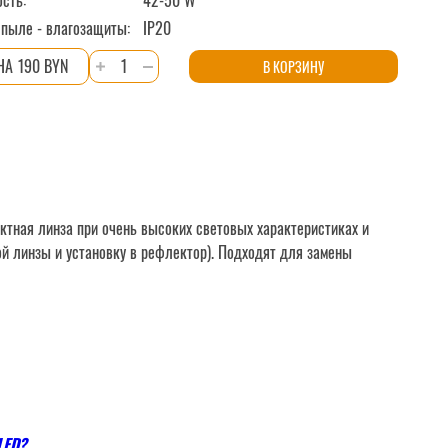
сть:
42-50 W
 пыле - влагозащиты:
IP20
Количество
190 BYN
В КОРЗИНУ
товара
Bi-
LED
модуль
3.0"
SUNRISE
ктная линза при очень высоких световых характеристиках и
BASIC
й линзы и установку в рефлектор). Подходят для замены
LED?