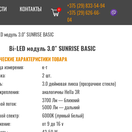
+375 (29) 833-54-94
СТИ
КОНТАКТЫ
0
+375 (29) 626-66-
04
ED модуль 3.0″ SUNRISE BASIC
Bi-LED модуль 3.0″ SUNRISE BASIC
ЧЕСКИЕ ХАРАКТЕРИСТИКИ ТОВАРА
ца измерения:
к-т
ка:
2 шт.
ь:
3.0 дюймовая линза (прозрачное стекло)
крепления:
аналогичны Hella 3R
3700 Лм — ближний
ой поток:
5000 Лм — дальний
ой спектр:
6000K (лунный белый)
жение:
от 9 до 16 v