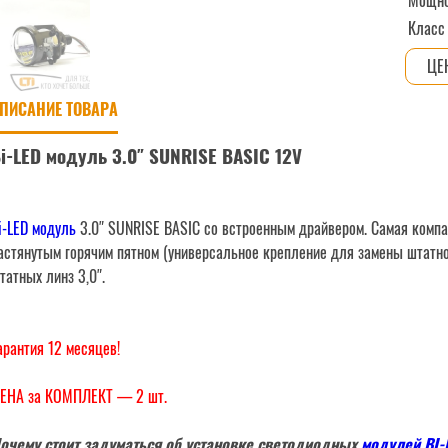
Мощно
Класс
ПИСАНИЕ ТОВАРА
i-LED модуль 3.0″ SUNRISE BASIC 12V
i-LED модуль
3.0″ SUNRISE BASIC cо встроенным драйвером. Самая компа
астянутым горячим пятном (универсальное крепление для замены штатно
татных линз 3,0″.
арантия 12 месяцев!
ЕНА за КОМПЛЕКТ — 2 шт.
очему стоит задуматься об установке светодиодных
модулей BI-