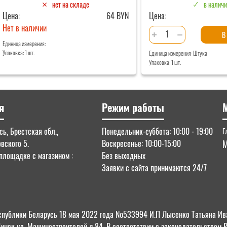
нет на складе
в налич
Цена:
64 BYN
Цена:
Нет в наличии
Количество
В
товара
Единица измерения:
Упаковка: 1 шт.
Единица измерения: Штука
Разветвитель
Упаковка: 1 шт.
прикуривателя
OLESSON
1633
я
Режим работы
ь, Брестская обл.,
Понедельник-суббота: 10:00 - 19:00
Г
овского 5.
Воскресенье: 10:00-15:00
М
площадке с магазином :
Без выходных
Заявки с сайта принимаются 24/7
 Республики Беларусь 18 мая 2022 года №533994 И.П Лысенко Татьяна
Пинск ул. Машиностроителей д.84 .В соответствии с законодательством 