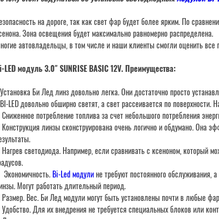
езопасность на дороге, так как свет фар будет более ярким. По сравнени
сенона. Зона освещения будет максимально равномерно распределена.
ногие автовладельцы, в том числе и наши клиенты смогли оценить все 
i-LED модуль 3.0″ SUNRISE BASIC 12V. Преимущества:
Установка Би Лед линз довольно легка. Они достаточно просто устанавл
BI-LED довольно обширно светят, а свет рассеивается по поверхности. 
 Сниженное потребление топлива за счет небольшого потребления энерг
 Конструкция линзы сконструирована очень логично и обдумано. Она э
езультаты.
 Нагрев светодиода. Например, если сравнивать с ксеноном, который мож
радусов.
 Экономичность.
Bi-Led модули
не требуют постоянного обслуживания, а
инзы. Могут работать длительный период.
 Размер. Вес. Би Лед модули могут быть установлены почти в любые фа
 Удобство. Для их внедрения не требуется специальных блоков или кон