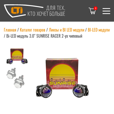
0
Главная
/
Каталог товаров
/
Линзы и BI LED модули
/
BI-LED модули
/
Bi-LED модуль 3.0″ SUNRISE RACER 2-ух чиповый