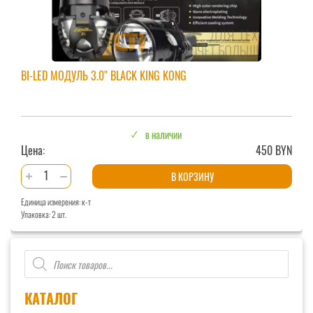
BI-LED МОДУЛЬ 3.0″ BLACK KING KONG
в наличии
Цена:
450 BYN
Количество
В КОРЗИНУ
товара
Единица измерения: к-т
Bi-
Упаковка: 2 шт.
LED
модуль
Поиск
3.0"
товаров
BLACK
KING
КАТАЛОГ
KONG