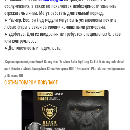
обслуживания, а также не появляется необходимости заменить
отражатель линзы. Могут работать длительный период.
● Размер. Вес. Би Лед модули могут быть установлены почти в
любые фары в связи со своими компактными размерами.
● Удобство. Для их внедрения не требуется специальных блоков
или контроллеров.
● Долговечность и надежность.
Страна производства:Китай.Guangzhou Yuezhao Auto Lighting Co.Ltd.Meidongindustrial
park.Huadu district.Guangzhou.China.Импортер:OOO “Руноавто”.РБ.г.Минск.ул.Брестская
д.87 офис 6Н
С ЭТИМ ТОВАРОМ ПОКУПАЮТ