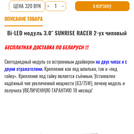
Количество
320 BYN
В КОРЗИНУ
товара
ОПИСАНИЕ ТОВАРА
Bi-
LED
Bi-LED модуль 3.0″ SUNRISE RACER 2-ух чиповый
модуль
3.0"
БЕСПЛАТНАЯ ДОСТАВКА ПО БЕЛАРУСИ !!!
SUNRISE
RACER
Светодиодный модуль со встроенным драйвером
на двух чипах и с
2-
двумя отражателями.
Крепление как под шпильки, так и «под
ух
гайку». Крепление под гайку является съёмным. Установлен
чиповый
надёжный чип увеличенной мощности (63/75W), почему модель и
получила УВЕЛИЧЕННУЮ ГАРАНТИЮ 18 месяца!