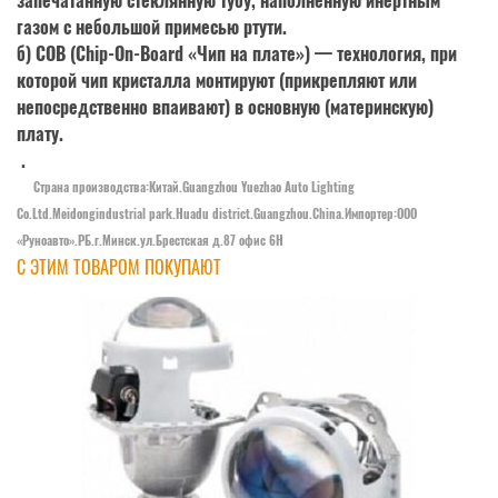
запечатанную стеклянную тубу, наполненную инертным
газом с небольшой примесью ртути.
б) COB (Chip-On-Board «Чип на плате») — технология, при
которой чип кристалла монтируют (прикрепляют или
непосредственно впаивают) в основную (материнскую)
плату.
.
Страна производства:Китай.Guangzhou Yuezhao Auto Lighting
Co.Ltd.Meidongindustrial park.Huadu district.Guangzhou.China.Импортер:OOO
«Руноавто».РБ.г.Минск.ул.Брестская д.87 офис 6Н
С ЭТИМ ТОВАРОМ ПОКУПАЮТ