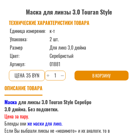
Маска для линзы 3.0 Touran Style
ТЕХНИЧЕСКИЕ ХАРАКТЕРИСТИКИ ТОВАРА
Единица измерения:
к-т
Упаковка:
2 шт.
Размер
Для линз 3,0 дюйма
Цвет:
Серебристый
Артикул:
01881
Количество
35 BYN
В КОРЗИНУ
товара
ОПИСАНИЕ ТОВАРА
Маска
для
Маска
для линзы 3.0 Touran Style Серебро
линзы
3.0 дюйма. Без подсветки.
3.0
Цена за пару.
Touran
Бленды они
же маски для линз.
Style
Если Вы выбрали линзы не «моримото» и их аналоги, то в