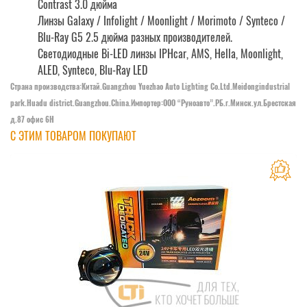
Contrast 3.0 дюйма
Линзы Galaxy / Infolight / Moonlight / Morimoto / Synteco /
Blu-Ray G5 2.5 дюйма разных производителей.
Светодиодные Bi-LED линзы IPHcar, AMS, Hella, Moonlight,
ALED, Synteco, Blu-Ray LED
Страна производства:Китай.Guangzhou Yuezhao Auto Lighting Co.Ltd.Meidongindustrial
park.Huadu district.Guangzhou.China.Импортер:OOO “Руноавто”.РБ.г.Минск.ул.Брестская
д.87 офис 6Н
С ЭТИМ ТОВАРОМ ПОКУПАЮТ