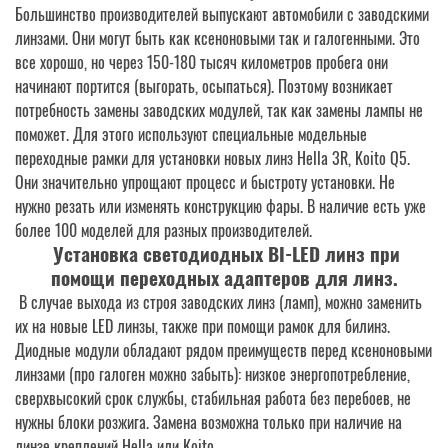
Большинство производителей выпускают автомобили с заводскими
линзами. Они могут быть как ксеноновыми так и галогенными. Это
все хорошо, но через 150-180 тысяч километров пробега они
начинают портится (выгорать, осыпаться). Поэтому возникает
потребность замены заводских модулей, так как замены лампы не
поможет. Для этого используют специальные модельные
переходные рамки для установки новых линз Hella 3R, Koito Q5.
Они значительно упрощают процесс и быстроту установки. Не
нужно резать или изменять конструкцию фары. В наличие есть уже
более 100 моделей для разных производителей.
Установка светодиодных BI-LED линз при
помощи переходных адаптеров для линз.
В случае выхода из строя заводских линз (ламп), можно заменить
их на новые LED линзы, также при помощи рамок для билинз.
Диодные модули обладают рядом преимуществ перед ксеноновыми
линзами (про галоген можно забыть): низкое энергопотребление,
сверхвысокий срок службы, стабильная работа без перебоев, не
нужны блоки розжига. Замена возможна только при наличие на
линзе креплений Hella или Koito.