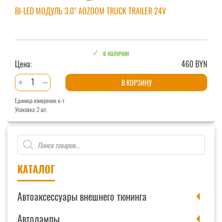
BI-LED МОДУЛЬ 3.0″ AOZOOM TRUCK TRAILER 24V
в наличии
Цена:
460 BYN
Количество
В КОРЗИНУ
товара
Единица измерения: к-т
Bi-
Упаковка: 2 шт.
LED
модуль
Поиск
3.0"
товаров
AOZOOM
Truck
КАТАЛОГ
Trailer
24v
Автоаксессуары внешнего тюнинга
Автолампы