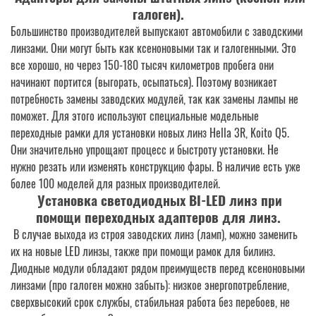
галоген)
.
Большинство производителей выпускают автомобили с заводскими
линзами. Они могут быть как ксеноновыми так и галогенными. Это
все хорошо, но через 150-180 тысяч километров пробега они
начинают портится (выгорать, осыпаться). Поэтому возникает
потребность замены заводских модулей, так как замены лампы не
поможет. Для этого используют специальные модельные
переходные рамки для установки новых линз Hella 3R, Koito Q5.
Они значительно упрощают процесс и быстроту установки. Не
нужно резать или изменять конструкцию фары. В наличие есть уже
более 100 моделей для разных производителей.
Установка светодиодных BI-LED линз при
помощи переходных адаптеров для линз.
В случае выхода из строя заводских линз (ламп), можно заменить
их на новые LED линзы, также при помощи рамок для билинз.
Диодные модули обладают рядом преимуществ перед ксеноновыми
линзами (про галоген можно забыть): низкое энергопотребление,
сверхвысокий срок службы, стабильная работа без перебоев, не