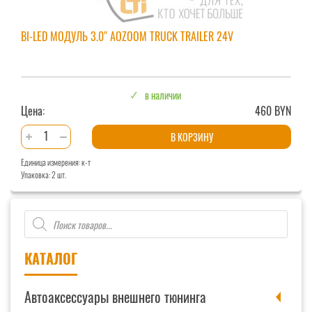
BI-LED МОДУЛЬ 3.0″ AOZOOM TRUCK TRAILER 24V
в наличии
Цена:
460 BYN
Количество
В КОРЗИНУ
товара
Единица измерения: к-т
Bi-
Упаковка: 2 шт.
LED
модуль
Поиск
3.0"
товаров
AOZOOM
Truck
КАТАЛОГ
Trailer
24v
Автоаксессуары внешнего тюнинга