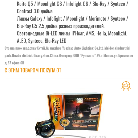
Koito Q5 / Moonlight G6 / Infolight G6 / Blu-Ray / Synteco /
Contrast 3.0 дюйма
Линзы Galaxy / Infolight / Moonlight / Morimoto / Synteco /
Blu-Ray G5 2.5 дюйма разных производителей.
Светодиодные Bi-LED линзы IPHcar, AMS, Hella, Moonlight,
ALED, Synteco, Blu-Ray LED
Страна производства:Китай.Guangzhou Yuezhao Auto Lighting Co.Ltd.Meidongindustrial
park.Huadu district.Guangzhou.China.Импортер:OOO “Руноавто”.РБ.г.Минск.ул.Брестская
д.87 офис 6Н
С ЭТИМ ТОВАРОМ ПОКУПАЮТ