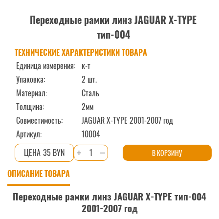
Переходные рамки линз JAGUAR X-TYPE
тип-004
ТЕХНИЧЕСКИЕ ХАРАКТЕРИСТИКИ ТОВАРА
Единица измерения:
к-т
Упаковка:
2 шт.
Материал:
Сталь
Толщина:
2мм
Совместимость:
JAGUAR X-TYPE 2001-2007 год
Артикул:
10004
Количество
35 BYN
В КОРЗИНУ
товара
ОПИСАНИЕ ТОВАРА
Переходные
рамки
Переходные рамки линз JAGUAR X-TYPE тип-004
линз
2001-2007 год
JAGUAR