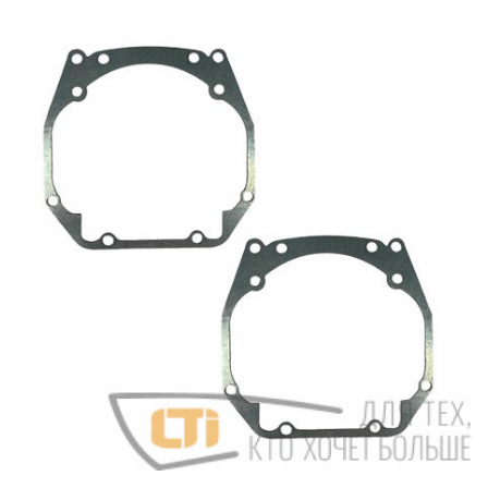
X-
TYPE
тип-004