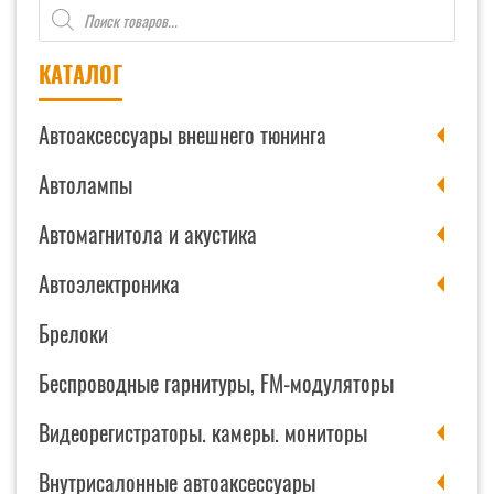
Поиск
3.0"
товаров
AOZOOM
Truck
КАТАЛОГ
Trailer
24v
Автоаксессуары внешнего тюнинга
Автолампы
Автомагнитола и акустика
Автоэлектроника
Брелоки
Беспроводные гарнитуры, FM-модуляторы
Видеорегистраторы. камеры. мониторы
Внутрисалонные автоаксессуары