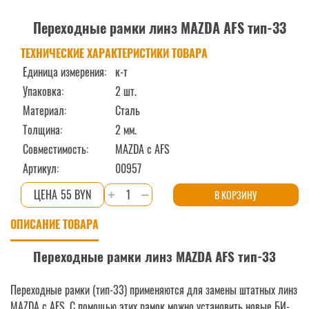
Переходные рамки линз MAZDA AFS тип-33
ТЕХНИЧЕСКИЕ ХАРАКТЕРИСТИКИ ТОВАРА
Единица измерения:
к-т
Упаковка:
2 шт.
Материал:
Сталь
Толщина:
2 мм.
Совместимость:
MAZDA c AFS
Артикул:
00957
Количество
55 BYN
В КОРЗИНУ
товара
ОПИСАНИЕ ТОВАРА
Переходные
рамки
Переходные рамки линз MAZDA AFS тип-33
линз
MAZDA
Переходные рамки (тип-33) применяются для замены штатных линз
AFS
MAZDA c AFS. С помощью этих рамок можно установить новые БИ-
тип-33