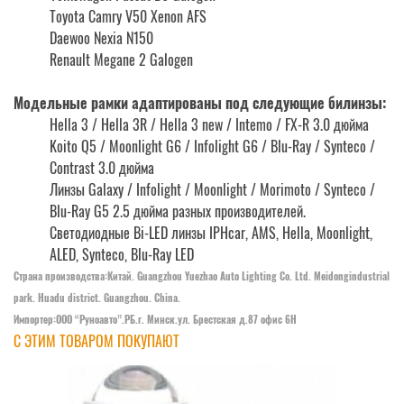
Toyota Camry V50 Xenon AFS
Daewoo Nexia N150
Renault Megane 2 Galogen
Модельные рамки адаптированы под следующие билинзы:
Hella 3 / Hella 3R / Hella 3 new / Intemo / FX-R 3.0 дюйма
Koito Q5 / Moonlight G6 / Infolight G6 / Blu-Ray / Synteco /
Contrast 3.0 дюйма
Линзы Galaxy / Infolight / Moonlight / Morimoto / Synteco /
Blu-Ray G5 2.5 дюйма разных производителей.
Светодиодные Bi-LED линзы IPHcar, AMS, Hella, Moonlight,
ALED, Synteco, Blu-Ray LED
Страна производства:Китай. Guangzhou Yuezhao Auto Lighting Co. Ltd. Meidongindustrial
park. Huadu district. Guangzhou. China.
Импортер:OOO “Руноавто”.РБ.г. Минск.ул. Брестская д.87 офис 6Н
С ЭТИМ ТОВАРОМ ПОКУПАЮТ