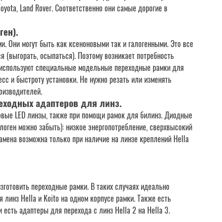
 Toyota, Land Rover. Соответственно они самые дорогие в
ген)
.
. Они могут быть как ксеноновыми так и галогенными. Это все
я (выгорать, осыпаться). Поэтому возникает потребность
о используют специальные модельные переходные рамки для
есс и быстроту установки. Не нужно резать или изменять
оизводителей.
еходных адаптеров для линз.
новые LED линзы, также при помощи рамок для билинз. Диодные
оген можно забыть): низкое энергопотребление, сверхвысокий
Замена возможна только при наличие на линзе креплений Hella
зготовить переходные рамки. В таких случаях идеально
линз Hella и Koito на одном корпусе рамки. Также есть
есть адаптеры для перехода с линз Hella 2 на Hella 3.