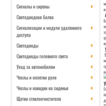
м
Сигналы и сирены
к
Светодиодная балка
Б
х
Сигнализации и модули удаленного
з
доступа
у
к
Светодиоды
Светодиоды головного света
м
Уход за автомобилем
с
и
Чехлы и оплетки руля
У
Чехлы и накидки на сиденья
Е
п
Щетки стеклоочистителя
д