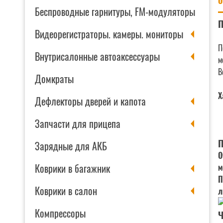
О
Беспроводные гарнитуры, FM-модуляторы
П
Видеорегистраторы. камеры. мониторы
П
Внутрисалонные автоаксессуары
м
В
Домкраты
Х
Дефлекторы дверей и капота
Запчасти для прицепа
П
Зарядные для АКБ
О
Коврики в багажник
м
П
Коврики в салон
л
Компрессоры
Ч