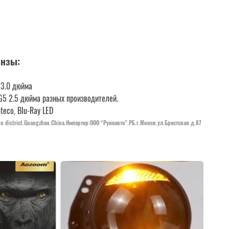
инзы:
t 3.0 дюйма
y G5 2.5 дюйма разных производителей.
teco, Blu-Ray LED
du district.Guangzhou.China.Импортер:OOO “Руноавто”.РБ.г.Минск.ул.Брестская д.87