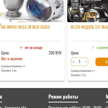
БИ-ЛИНЗА HELLA 3R BLUE GLASS
BI-LED МОДУЛЬ 3.0″ BLA
нет на складе
в налич
Цена:
200 BYN
Цена:
Нет в наличии
Количество
В
товара
Единица измерения: к-т
Упаковка: 2 шт.
Единица измерения: к-т
Bi-
Упаковка: 2 шт.
LED
модуль
3.0"
BLACK
я
Режим работы
KING
KONG
ь, Брестская обл.,
Понедельник-суббота: 10:00 - 19:00
Г