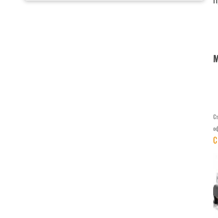
П
М
Ст
о
С