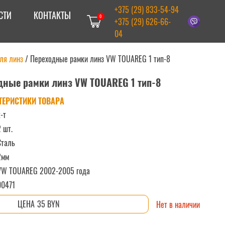
+375 (29) 833-54-94
СТИ
КОНТАКТЫ
0
+375 (29) 626-66-
04
ля линз
/
Переходные рамки линз VW TOUAREG 1 тип-8
дные рамки линз VW TOUAREG 1 тип-8
ТЕРИСТИКИ ТОВАРА
-т
2 шт.
Сталь
2мм
VW TOUAREG 2002-2005 года
00471
35 BYN
Нет в наличии