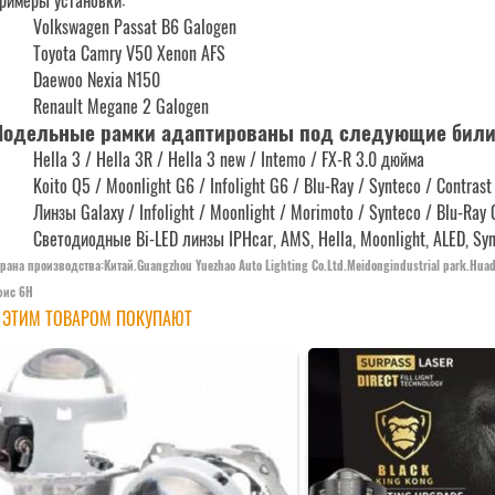
римеры установки:
Volkswagen Passat B6 Galogen
Toyota Camry V50 Xenon AFS
Daewoo Nexia N150
Renault Megane 2 Galogen
одельные рамки адаптированы под следующие бил
Hella 3 / Hella 3R / Hella 3 new / Intemo / FX-R 3.0 дюйма
Koito Q5 / Moonlight G6 / Infolight G6 / Blu-Ray / Synteco / Contras
Линзы Galaxy / Infolight / Moonlight / Morimoto / Synteco / Blu-Ra
Светодиодные Bi-LED линзы IPHcar, AMS, Hella, Moonlight, ALED, Syn
рана производства:Китай.Guangzhou Yuezhao Auto Lighting Co.Ltd.Meidongindustrial park.Hua
фис 6Н
 ЭТИМ ТОВАРОМ ПОКУПАЮТ