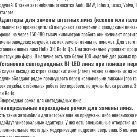
одулей. К таким автомобилям относятся Audi, BMW, Infiniti, Lexus, Volvo,
аталоге.
Адаптеры для замены штатных линз (ксенон или гало
ольшинство производителей выпускают автомобили с заводскими линзами
орошо, но через 150-180 тысяч километров пробега они начинают портитс
амены заводских модулей, так как замены лампы не поможет. Для этог
становки новых линз Hella 3R, Koito Q5. Они значительно упрощают проц
онструкцию фары. В наличие есть уже более 100 моделей для разных пр
Установка светодиодных BI-LED линз при помощи пер
В случае выхода из строя заводских линз (ламп), можно заменить их на 
одули обладают рядом преимуществ перед ксеноновыми линзами (про гал
рок службы, стабильная работа без перебоев, не нужны блоки розжига. 
ли Koito.
ниверсальные переходные рамки для замены линз
.
сть такие автомобили для которых еще не придуманы либо невозможно и
одойдут универсальные адаптеры. У них есть специальные отверстия для 
ополнительные места для модернизации: подрезки, сверления. В наличии 