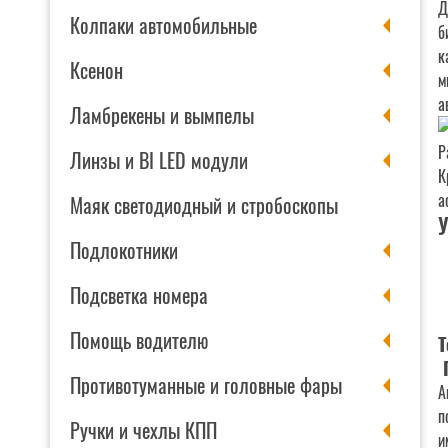
Д
Колпаки автомобильные
б
к
Ксенон
м
а
Ламбрекены и вымпелы
Р
Линзы и BI LED модули
К
а
Маяк светодиодный и стробоскопы
У
Подлокотники
Подсветка номера
Помощь водителю
Т
Противотуманные и головные фары
А
п
Ручки и чехлы КПП
и