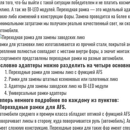
ля того, что-бы выйти с такой ситуации победителем и не платить косм
илинз. А так же BI-LED модулей. Переходная рамка — это модельный ада
аких-либо изменений в конструкции фары. Замена проводится на более к
инимальными затратами мы получаем реально качественный свет, ни ск
втомобиля.
амки для установки линз изготавливаются из прочной стали, покрытой ан
репления полностью совпадают с местами внутри фары, а значит монтаж
ссортименте представлены переходные рамки на разные автомобили.
словно адаптеры можно разделить на четыре основн
Переходные рамки для замены линз с функцией AFS
Рамки для замены штатных ксеноновых или галогенных линз
Адаптеры для замены заводских линз на BI-LED модули
Универсальные рамки-адаптеры
еперь немного подробнее по каждому из пунктов:
Переходные рамки для AFS.
втомобили среднего и премиум класса обладают оптикой с функцией AFS (
оворачивает линзы в сторону, куда поворачивается руль (автомобиль). А
меет сложную конструкцию. Переходные рамки для таких фар имеют спе