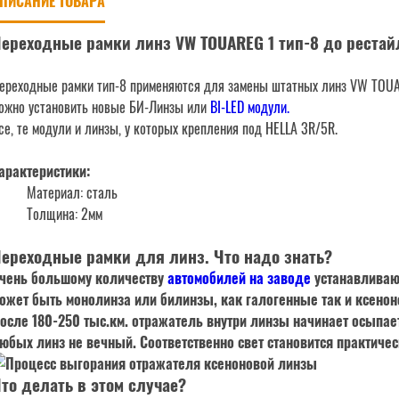
ПИСАНИЕ ТОВАРА
ереходные рамки линз VW TOUAREG 1 тип-8 до рестай
ереходные рамки тип-8 применяются для замены штатных линз VW TOUA
ожно установить новые БИ-Линзы или
BI-LED модули.
се, те модули и линзы, у которых крепления под HELLA 3R/5R.
арактеристики:
Материал: сталь
Толщина: 2мм
ереходные рамки для линз. Что надо знать?
чень большому количеству
автомобилей на заводе
устанавливают
ожет быть монолинза или билинзы, как галогенные так и ксеноно
осле 180-250 тыс.км. отражатель внутри линзы начинает осыпает
юбых линз не вечный
. Соответственно свет становится практиче
то делать в этом случае?