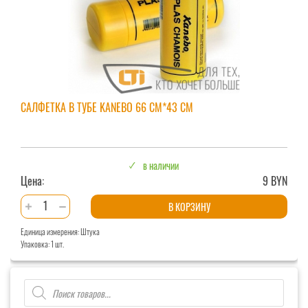
САЛФЕТКА В ТУБЕ KANEBO 66 СМ*43 СМ
в наличии
Цена:
9 BYN
Количество
В КОРЗИНУ
товара
Единица измерения: Штука
Салфетка
Упаковка: 1 шт.
в
тубе
Поиск
KANEBO
товаров
66