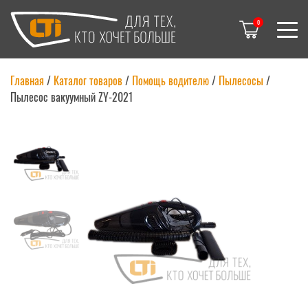
0
Главная
/
Каталог товаров
/
Помощь водителю
/
Пылесосы
/
Пылесос вакуумный ZY-2021