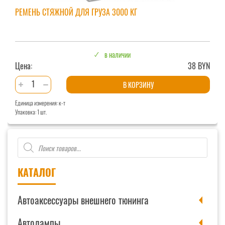
РЕМЕНЬ СТЯЖНОЙ ДЛЯ ГРУЗА 3000 КГ
в наличии
Цена:
38 BYN
Количество
В КОРЗИНУ
товара
Единица измерения: к-т
Ремень
Упаковка: 1 шт.
стяжной
для
Поиск
груза
товаров
3000
кг
КАТАЛОГ
Автоаксессуары внешнего тюнинга
Автолампы