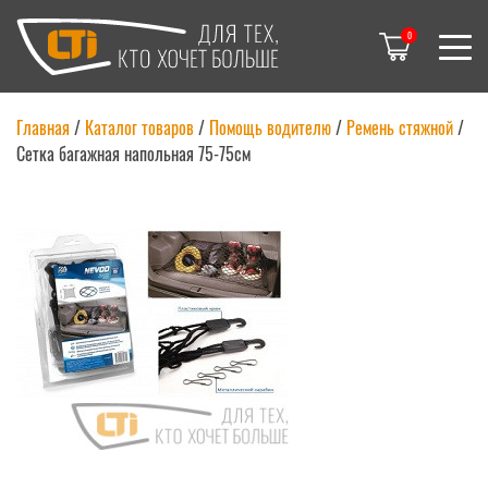
0
Главная
/
Каталог товаров
/
Помощь водителю
/
Ремень стяжной
/
Сетка багажная напольная 75-75см