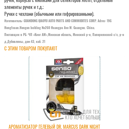
ручек, корпусы с кнопками для селекторов АКПП, отдельные
элементы ручек и т.д.;
Ручки с чехлами (обычными или гофрированными).
Изготовитель: GUANDONG QIAOYU AUTO PARTS AND COMMODITES CORP. Adres: 19
G
Hengfxuan.Hengen bulding №260 Huangpu Ave M. Guangou. China.
Поставщик в РБ: ЧП «Кинг АM»,Минская область, Минский р-н, Папернянский с/с, р-н
д.Дубовляны, дом 43, каб. 21
С ЭТИМ ТОВАРОМ ПОКУПАЮТ
АРОМАТИЗАТОР ГЕЛЕВЫЙ DR. MARCUS DARK NIGHT