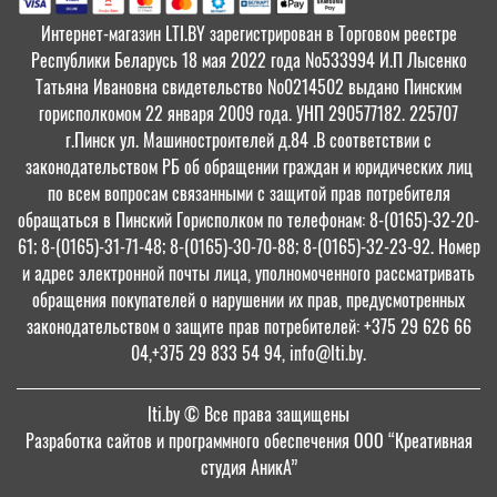
Интернет-магазин LTI.BY зарегистрирован в Торговом реестре
Республики Беларусь 18 мая 2022 года №533994 И.П Лысенко
Татьяна Ивановна свидетельство №0214502 выдано Пинским
горисполкомом 22 января 2009 года. УНП 290577182. 225707
г.Пинск ул. Машиностроителей д.84 .В соответствии с
законодательством РБ об обращении граждан и юридических лиц
по всем вопросам связанными с защитой прав потребителя
обращаться в Пинский Горисполком по телефонам: 8-(0165)-32-20-
61; 8-(0165)-31-71-48; 8-(0165)-30-70-88; 8-(0165)-32-23-92. Номер
и адрес электронной почты лица, уполномоченного рассматривать
обращения покупателей о нарушении их прав, предусмотренных
законодательством о защите прав потребителей: +375 29 626 66
04,+375 29 833 54 94, info@lti.by.
lti.by
© Все права защищены
Разработка сайтов и программного обеспечения ООО “Креативная
студия АникА”