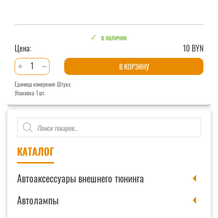
в наличии
Цена:
10 BYN
Количество
В КОРЗИНУ
товара
Единица измерения: Штука
Ароматизатор
Упаковка: 1 шт.
гелевый
Dr.
Поиск
MARCUS
товаров
DARK
NIGHT
КАТАЛОГ
Автоаксессуары внешнего тюнинга
Автолампы