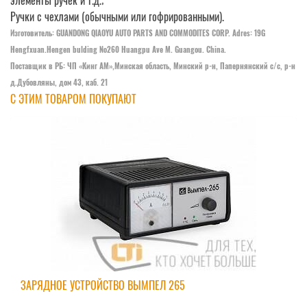
элементы ручек и т.д.;
Ручки с чехлами (обычными или гофрированными).
Изготовитель: GUANDONG QIAOYU AUTO PARTS AND COMMODITES CORP. Adres: 19G
Hengfxuan.Hengen bulding №260 Huangpu Ave M. Guangou. China.
Поставщик в РБ: ЧП «Кинг АM»,Минская область, Минский р-н, Папернянский с/с, р-н
д.Дубовляны, дом 43, каб. 21
С ЭТИМ ТОВАРОМ ПОКУПАЮТ
ЗАРЯДНОЕ УСТРОЙСТВО ВЫМПЕЛ 265