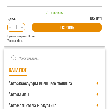
в наличии
Цена:
105 BYN
Количество
В КОРЗИНУ
товара
Единица измерения: Штука
Зарядное
Упаковка: 1 шт.
устройство
Вымпел
Поиск
265
товаров
КАТАЛОГ
Автоаксессуары внешнего тюнинга
Автолампы
Автомагнитола и акустика