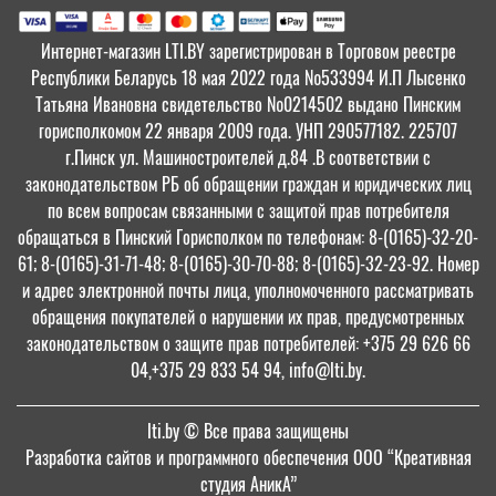
Интернет-магазин LTI.BY зарегистрирован в Торговом реестре
Республики Беларусь 18 мая 2022 года №533994 И.П Лысенко
Татьяна Ивановна свидетельство №0214502 выдано Пинским
горисполкомом 22 января 2009 года. УНП 290577182. 225707
г.Пинск ул. Машиностроителей д.84 .В соответствии с
законодательством РБ об обращении граждан и юридических лиц
по всем вопросам связанными с защитой прав потребителя
обращаться в Пинский Горисполком по телефонам: 8-(0165)-32-20-
61; 8-(0165)-31-71-48; 8-(0165)-30-70-88; 8-(0165)-32-23-92. Номер
и адрес электронной почты лица, уполномоченного рассматривать
обращения покупателей о нарушении их прав, предусмотренных
законодательством о защите прав потребителей: +375 29 626 66
04,+375 29 833 54 94, info@lti.by.
lti.by
© Все права защищены
Разработка сайтов и программного обеспечения ООО “Креативная
студия АникА”