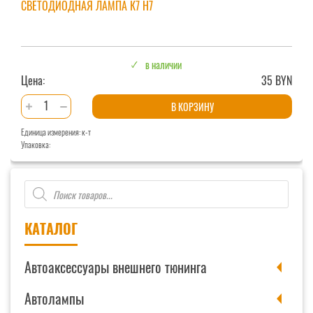
CВЕТОДИОДНАЯ ЛАМПА К7 H7
в наличии
Цена:
35 BYN
Количество
В КОРЗИНУ
товара
Единица измерения: к-т
Cветодиодная
Упаковка:
лампа
К7
Поиск
H7
товаров
КАТАЛОГ
Автоаксессуары внешнего тюнинга
Автолампы