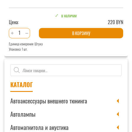
в наличии
Цена:
220 BYN
Количество
В КОРЗИНУ
товара
Единица измерения: Штука
Зарядно-
Упаковка: 1 шт.
предпусковое
устройство
Поиск
Вымпел-57
товаров
КАТАЛОГ
Автоаксессуары внешнего тюнинга
Автолампы
Автомагнитола и акустика