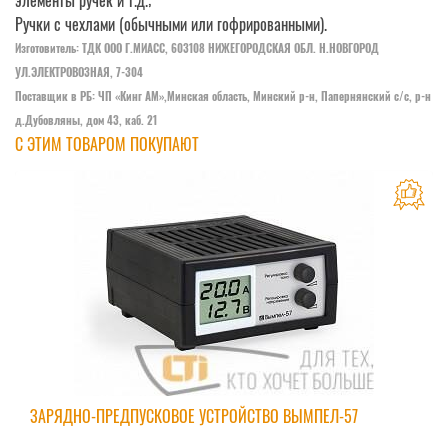
элементы ручек и т.д.;
Ручки с чехлами (обычными или гофрированными).
Изготовитель: ТДК ООО Г.МИАСС, 603108 НИЖЕГОРОДСКАЯ ОБЛ. Н.НОВГОРОД
УЛ.ЭЛЕКТРОВОЗНАЯ, 7-304
Поставщик в РБ: ЧП «Кинг АM»,Минская область, Минский р-н, Папернянский с/с, р-н
д.Дубовляны, дом 43, каб. 21
С ЭТИМ ТОВАРОМ ПОКУПАЮТ
ЗАРЯДНО-ПРЕДПУСКОВОЕ УСТРОЙСТВО ВЫМПЕЛ-57