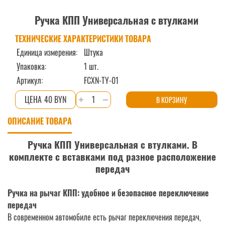
Ручка КПП Универсальная с втулками
ТЕХНИЧЕСКИЕ ХАРАКТЕРИСТИКИ ТОВАРА
Единица измерения:
Штука
Упаковка:
1 шт.
Артикул:
FCXN-TY-01
Количество
40 BYN
В КОРЗИНУ
товара
ОПИСАНИЕ ТОВАРА
Ручка
КПП
Ручка КПП Универсальная с втулками. В
Универсальная
комплекте с вставками под разное расположение
с
передач
втулками
Ручка на рычаг КПП: удобное и безопасное переключение
передач
В современном автомобиле есть рычаг переключения передач,