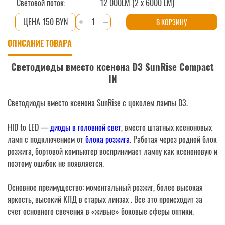
Световой поток:
12 000LM (2 x 6000 LM)
Количество
150 BYN
В КОРЗИНУ
товара
ОПИСАНИЕ ТОВАРА
Светодиоды
вместо
Светодиоды вместо ксенона D3 SunRise Compact
ксенона
IN
D3
SunRise
Светодиоды вместо ксенона SunRise c цоколем лампы D3.
Compact
IN
HID to LED —
диоды в головной свет
, вместо штатных ксеноновых
ламп с подключением от
блока розжига
. Работая через родной блок
розжига, бортовой компьютер воспринимает лампу как ксеноновую и
поэтому ошибок не появляется.
Основное преимущество: моментальный розжиг, более высокая
яркость, высокий КПД в старых линзах . Все это происходит за
счет основного свечения в «живые» боковые сферы оптики.