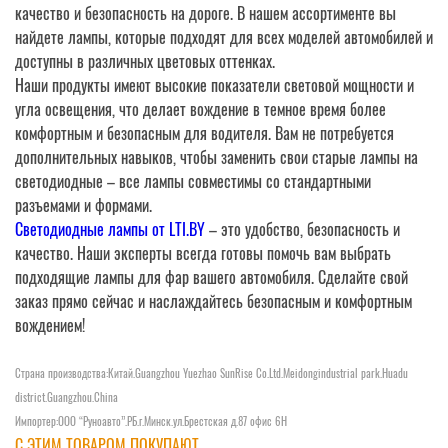
качество и безопасность на дороге. В нашем ассортименте вы
найдете лампы, которые подходят для всех моделей автомобилей и
доступны в различных цветовых оттенках.
Наши продукты имеют высокие показатели световой мощности и
угла освещения, что делает вождение в темное время более
комфортным и безопасным для водителя. Вам не потребуется
дополнительных навыков, чтобы заменить свои старые лампы на
светодиодные – все лампы совместимы со стандартными
разъемами и формами.
Светодиодные лампы от LTI.BY
– это удобство, безопасность и
качество. Наши эксперты всегда готовы помочь вам выбрать
подходящие лампы для фар вашего автомобиля. Сделайте свой
заказ прямо сейчас и наслаждайтесь безопасным и комфортным
вождением!
Страна производства:Китай.Guangzhou Yuezhao SunRise Co.Ltd.Meidongindustrial park.Huadu
district.Guangzhou.China
Импортер:OOO “Руноавто”.РБ.г.Минск.ул.Брестская д.87 офис 6Н
С ЭТИМ ТОВАРОМ ПОКУПАЮТ