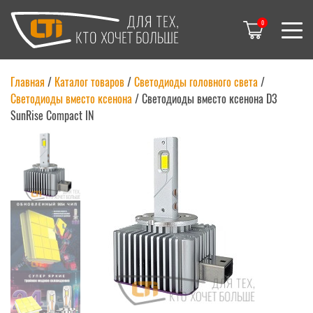
0
Главная
/
Каталог товаров
/
Светодиоды головного света
/
Светодиоды вместо ксенона
/
Светодиоды вместо ксенона D3
SunRise Compact IN