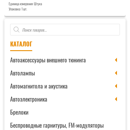
Единица измерения: Штука
Фонарь
Упаковка: 1 шт.
прицепа
светодиодный
Поиск
12V
товаров
КАТАЛОГ
Автоаксессуары внешнего тюнинга
Автолампы
Автомагнитола и акустика
Автоэлектроника
Брелоки
Беспроводные гарнитуры, FM-модуляторы